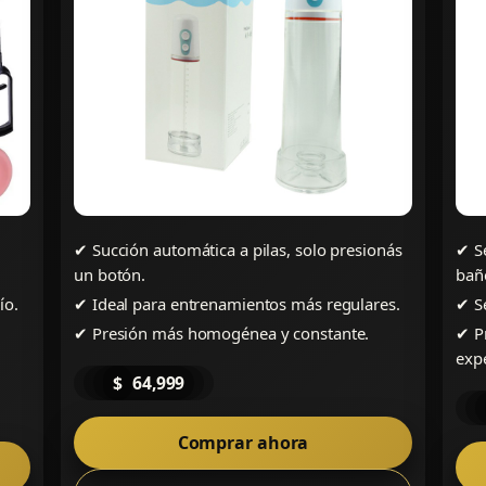
✔ Succión automática a pilas, solo presionás
✔ Se
un botón.
bañ
ío.
✔ Ideal para entrenamientos más regulares.
✔ S
✔ Presión más homogénea y constante.
✔ P
expe
$
64,999
Comprar ahora