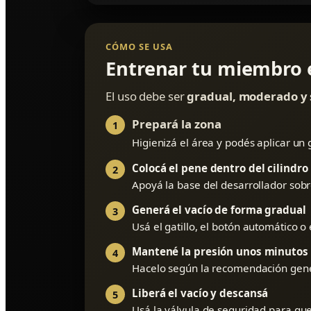
CÓMO SE USA
Entrenar tu miembro 
El uso debe ser
gradual, moderado y 
Prepará la zona
1
Higienizá el área y podés aplicar un
Colocá el pene dentro del cilindro
2
Apoyá la base del desarrollador sobr
Generá el vacío de forma gradual
3
Usá el gatillo, el botón automático
Mantené la presión unos minutos
4
Hacelo según la recomendación gen
Liberá el vacío y descansá
5
Usá la válvula de seguridad para que 