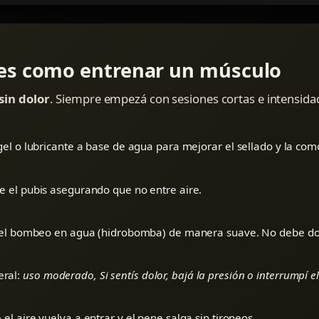
es como entrenar un músculo
sin dolor
. Siempre empezá con sesiones cortas e intensida
 gel o lubricante a base de agua para mejorar el sellado y la co
e el pubis asegurando que no entre aire.
 o el bombeo en agua (hidrobomba) de manera suave. No debe dol
eral:
uso moderado, Si sentís dolor, bajá la presión o interrumpí el
el aire vuelva a entrar y el pene salga sin tironeos.