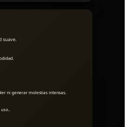
d suave.
modidad.
er ni generar molestias intensas.
 uso.
.