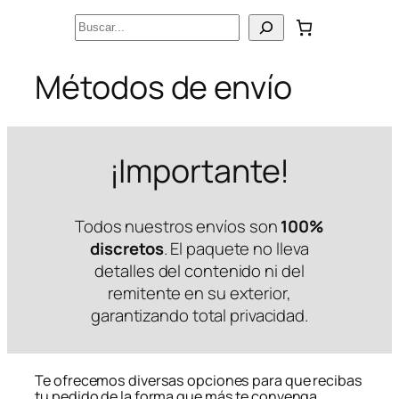
Saltar
Buscar
al
contenido
Métodos de envío
¡Importante!
Todos nuestros envíos son
100%
discretos
. El paquete no lleva
detalles del contenido ni del
remitente en su exterior,
garantizando total privacidad.
Te ofrecemos diversas opciones para que recibas
tu pedido de la forma que más te convenga.