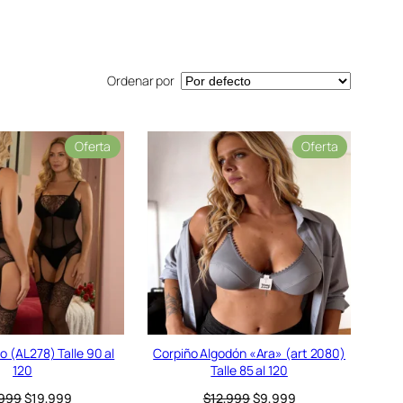
Ordenar por
P
P
Oferta
Oferta
r
r
o
o
d
d
u
u
c
c
t
t
o
o
e
e
n
n
o
o
f
f
e
e
 (AL278) Talle 90 al
Corpiño Algodón «Ara» (art 2080)
r
r
120
Talle 85 al 120
t
t
E
E
E
E
,999
$
19,999
$
12,999
$
9,999
a
a