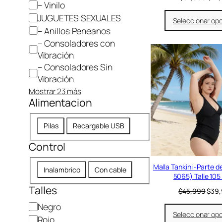
– Vinilo
l
p
JUGUETES SEXUALES
Seleccionar op
r
– Anillos Peneanos
e
– Consoladores con
c
i
Vibración
o
– Consoladores Sin
o
Vibración
r
i
Mostrar 23 más
Alimentacion
g
i
n
A
Pilas
Recargable USB
a
l
l
Control
i
e
r
m
C
a
Malla Tankini -Parte de
e
Inalambrico
Con cable
:
5065) Talle 105 
o
n
$
Talles
n
E
$
45,999
$
39
t
3
l
t
2
a
C
Negro
p
r
,
Seleccionar op
c
o
Rojo
r