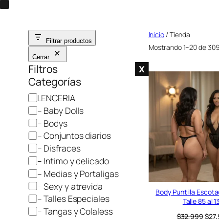
Saltar
al
Inicio
/ Tienda
contenido
Filtrar productos
Mostrando 1–20 de 309
Cerrar
Filtros
X
Categorías
C
LENCERIA
a
– Baby Dolls
t
– Bodys
e
– Conjuntos diarios
g
– Disfraces
o
– Intimo y delicado
r
– Medias y Portaligas
í
– Sexy y atrevida
a
Body Puntilla Escot
– Talles Especiales
Talle 85 al 1
– Tangas y Colaless
E
$
32,999
$
27