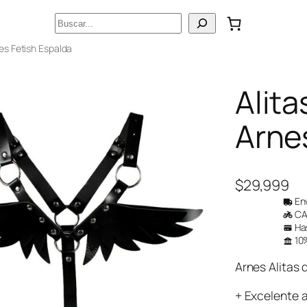
Buscar
nes Fetish Espalda
Alita
Arne
$
29,999
Env
CAB
Has
10%
Arnes Alitas
+ Excelente 