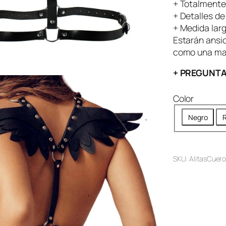
+ Totalmente 
+ Detalles de
+ Medida lar
Estarán ansio
como una mas
+ PREGUNTA
Color
Negro
R
SKU:
AlitasCuer