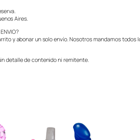
P
e
eserva.
n
enos Aires.
e
 ENVIO?
–
rrito y abonar un solo envío. Nosotros mandamos todos l
D
o
b
n detalle de contenido ni remitente.
l
e
P
e
n
e
t
r
a
c
i