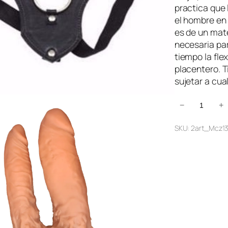
practica que 
el hombre en 
es de un mate
necesaria pa
tiempo la fle
placentero. T
sujetar a cua
A
−
+
r
SKU:
2art_Mcz1
n
e
s
D
o
b
l
e