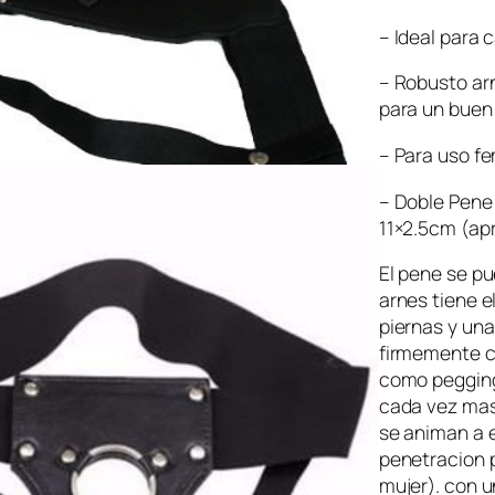
– Ideal para 
– Robusto arn
para un buen 
– Para uso f
– Doble Pene
11×2.5cm (apr
El pene se pu
arnes tiene e
piernas y una
firmemente c
como pegging,
cada vez mas
se animan a e
penetracion p
mujer). con u