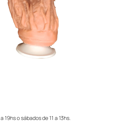
P
l
a
c
e
r
L
e
s
b
i
c
o
–
D
o
b
 a 19hs o sábados de 11 a 13hs.
l
e