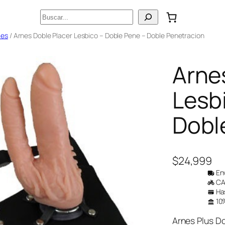
Buscar
les
/ Arnes Doble Placer Lesbico – Doble Pene – Doble Penetracion
Arne
Lesb
Dobl
$
24,999
Env
CAB
Has
10%
Arnes Plus Do