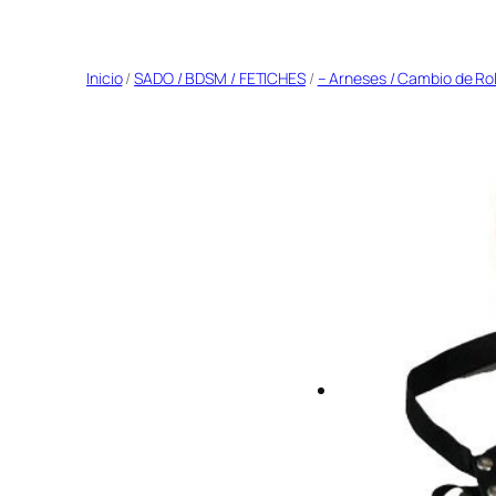
Saltar
al
Inicio
/
SADO / BDSM / FETICHES
/
– Arneses / Cambio de Ro
contenido