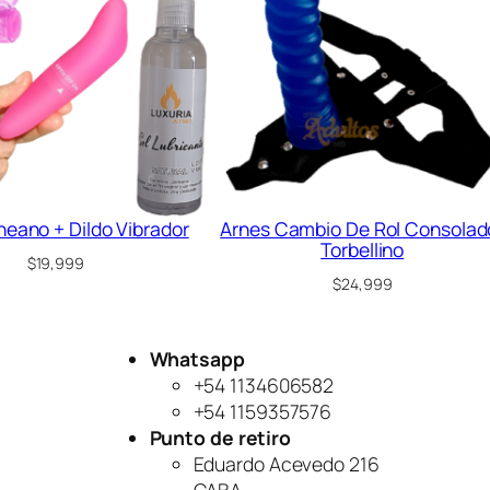
o
n
c
a
n
t
i
d
a
neano + Dildo Vibrador
Arnes Cambio De Rol Consolad
Torbellino
d
$
19,999
$
24,999
Whatsapp
+54 1134606582
+54 1159357576
Punto de retiro
Eduardo Acevedo 216