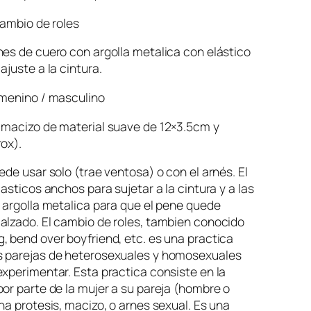
cambio de roles
es de cuero con argolla metalica con elástico
ajuste a la cintura.
emenino / masculino
 macizo de material suave de 12×3.5cm y
ox).
ede usar solo (trae ventosa) o con el arnés. El
lasticos anchos para sujetar a la cintura y a las
 argolla metalica para que el pene quede
alzado. El cambio de roles, tambien conocido
 bend over boyfriend, etc. es una practica
 parejas de heterosexuales y homosexuales
xperimentar. Esta practica consiste en la
or parte de la mujer a su pareja (hombre o
na protesis, macizo, o arnes sexual. Es una