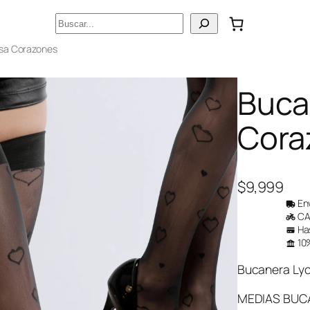
Buscar
isa Corazones
Buca
Cora
$
9,999
Env
CAB
Has
10%
Bucanera Lyc
MEDIAS BUC