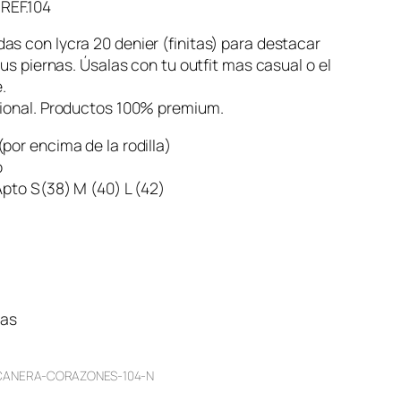
EF.104
s con lycra 20 denier (finitas) para destacar
 tus piernas. Úsalas con tu outfit mas casual o el
.
cional. Productos 100% premium.
por encima de la rodilla)
o
Apto S(38) M (40) L (42)
ias
CANERA-CORAZONES-104-N