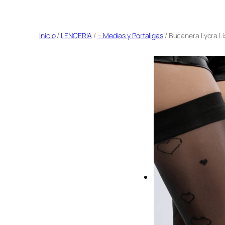
Saltar
al
Inicio
/
LENCERIA
/
– Medias y Portaligas
/ Bucanera Lycra L
contenido