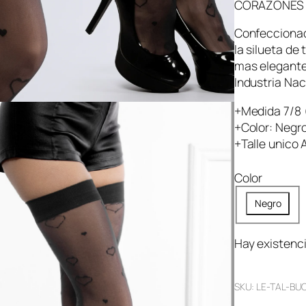
CORAZONES R
Confeccionada
la silueta de
mas elegante
Industria Na
+Medida 7/8 (
+Color: Negr
+Talle unico 
Color
Negro
Hay existenc
SKU:
LE-TAL-BU