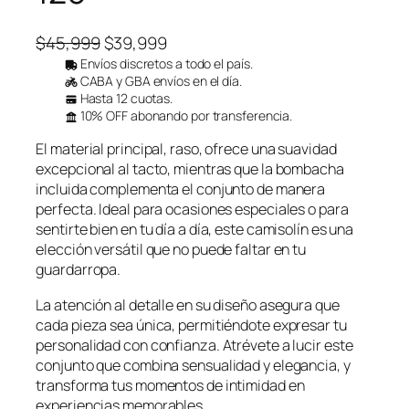
f
e
r
E
E
$
45,999
$
39,999
t
l
l
Envíos discretos a todo el país.
a
CABA y GBA envíos en el día.
p
p
Hasta 12 cuotas.
r
r
10% OFF abonando por transferencia.
e
e
El material principal, raso, ofrece una suavidad
c
c
excepcional al tacto, mientras que la bombacha
i
i
incluida complementa el conjunto de manera
o
o
perfecta. Ideal para ocasiones especiales o para
o
a
sentirte bien en tu día a día, este camisolín es una
r
c
elección versátil que no puede faltar en tu
i
t
guardarropa.
g
u
La atención al detalle en su diseño asegura que
i
a
cada pieza sea única, permitiéndote expresar tu
n
l
personalidad con confianza. Atrévete a lucir este
a
e
conjunto que combina sensualidad y elegancia, y
l
s
transforma tus momentos de intimidad en
experiencias memorables.
e
: