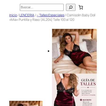
Saltar
Buscar
al
Inicio
/
LENCERIA
/
– Talles Especiales
/ Camisolin Baby Doll
contenido
«Mia» Puntilla y Raso (AL204) Talle 100 al 120