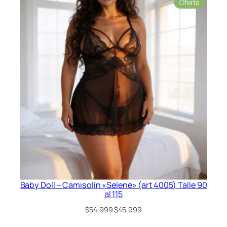
Product
Oferta
original
actual
en
era:
es:
oferta
$42,999.
$34,999.
Baby Doll – Camisolin «Selene» (art 4005) Talle 90
al 115
El
El
$
54,999
$
45,999
precio
precio