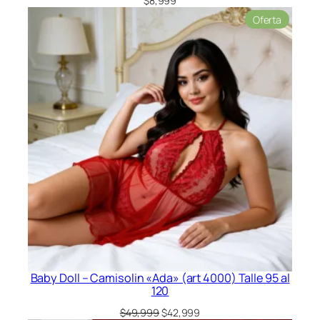
$
8,999
Product
Oferta
en
oferta
Baby Doll – Camisolin «Ada» (art 4000) Talle 95 al
120
El
El
$
49,999
$
42,999