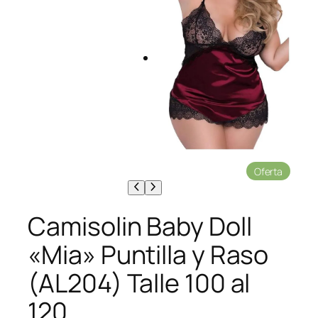
P
Oferta
r
o
d
Camisolin Baby Doll
u
c
«Mia» Puntilla y Raso
t
o
(AL204) Talle 100 al
e
n
120
o