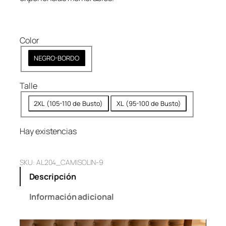
r
$
a
3
:
9
Color
$
,
NEGRO-BORDO
4
9
5
9
Talle
,
9
9
.
2XL (105-110 de Busto)
XL (95-100 de Busto)
9
9
Hay existencias
.
SKU:
AL204_CAMISOLIN-9
Descripción
Información adicional
Reproductor