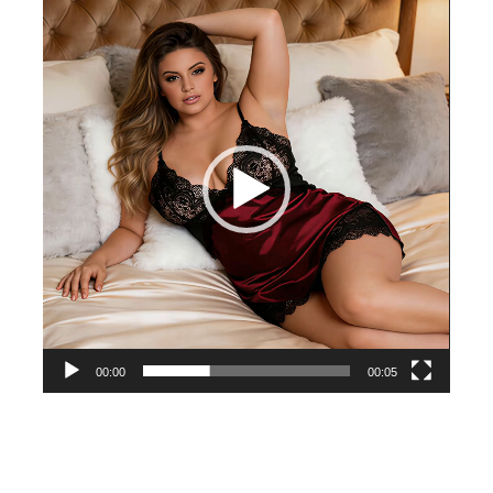
de
vídeo
00:00
00:05