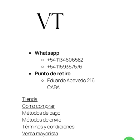
original
actual
era:
es:
$54,999.
$45,999.
Whatsapp
+54 1134606582
+54 1159357576
Punto de retiro
Eduardo Acevedo 216
CABA
Tienda
Como comprar
Métodos de pago
Métodos de envío
Términos y condiciones
Venta mayorista