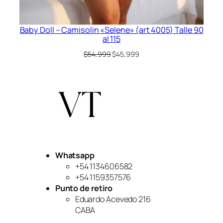
Baby Doll – Camisolin «Selene» (art 4005) Talle 90
al 115
El
El
$
54,999
$
45,999
precio
precio
original
actual
era:
es:
$54,999.
$45,999.
Whatsapp
+54 1134606582
+54 1159357576
Punto de retiro
Eduardo Acevedo 216
CABA