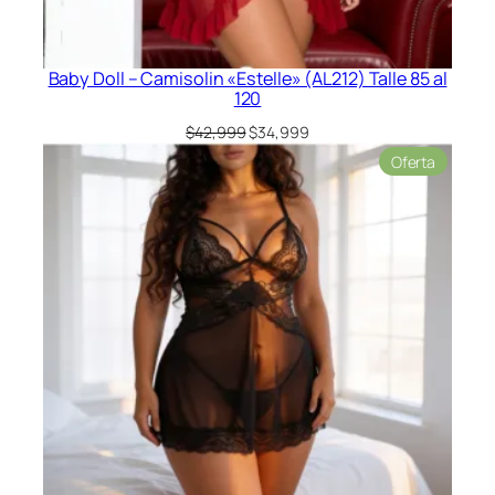
Baby Doll – Camisolin «Estelle» (AL212) Talle 85 al
120
El
El
$
42,999
$
34,999
precio
precio
Product
Oferta
original
actual
en
era:
es:
oferta
$42,999.
$34,999.