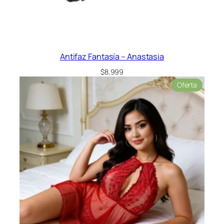
Antifaz Fantasía – Anastasia
$
8,999
Product
Oferta
en
oferta