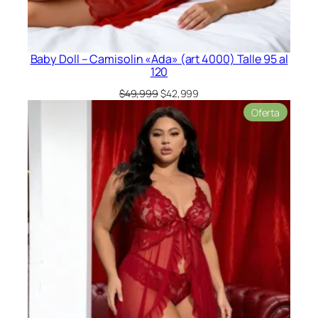
Baby Doll – Camisolin «Ada» (art 4000) Talle 95 al
120
El
El
$
49,999
$
42,999
precio
precio
Product
Oferta
original
actual
en
era:
es:
oferta
$49,999.
$42,999.