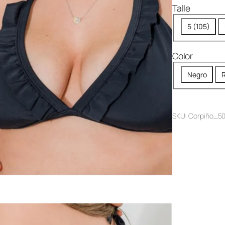
Talle
5 (105)
Color
Negro
R
SKU:
Corpiño_5