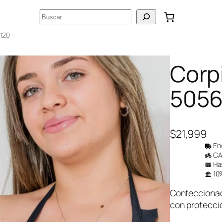
Buscar
 120
Corpi
5056)
$
21,999
Env
CAB
Has
10%
Confeccionada
con protecció