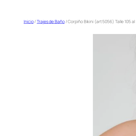
Saltar
al
Inicio
/
Trajes de Baño
/ Corpiño Bikini (art 5056) Talle 105 al
contenido