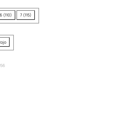
6 (110)
7 (115)
ojo
056