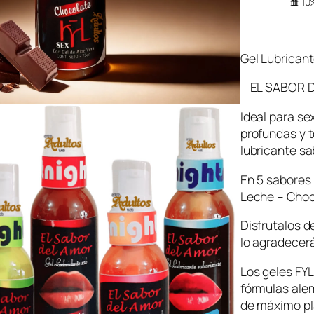
10%
Gel Lubrican
– EL SABOR 
Ideal para se
profundas y t
lubricante sa
En 5 sabores 
Leche – Choc
Disfrutalos d
lo agradecerá
Los geles FYL
fórmulas ale
de máximo pl