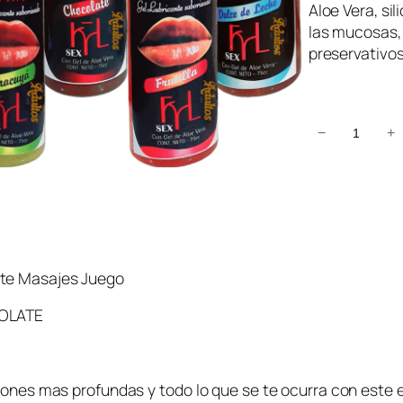
Aloe Vera, sil
las mucosas,
preservativos
G
−
+
e
l
C
o
m
e
ate Masajes Juego
s
t
COLATE
i
b
l
iones mas profundas y todo lo que se te ocurra con este 
e