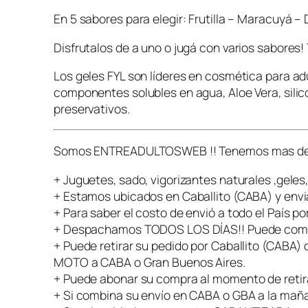
En 5 sabores para elegir: Frutilla – Maracuyá –
Disfrutalos de a uno o jugá con varios sabores! 
Los geles FYL son líderes en cosmética para a
componentes solubles en agua, Aloe Vera, silico
preservativos.
Somos ENTREADULTOSWEB !! Tenemos mas de 10
+ Juguetes, sado, vigorizantes naturales ,geles
+ Estamos ubicados en Caballito (CABA) y envia
+ Para saber el costo de envió a todo el País po
+ Despachamos TODOS LOS DÍAS!! Puede comprar
+ Puede retirar su pedido por Caballito (CABA)
MOTO a CABA o Gran Buenos Aires.
+ Puede abonar su compra al momento de retirar
+ Si combina su envío en CABA o GBA a la mañana