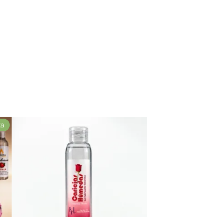
Producto
ta
en
oferta