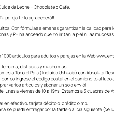
L
 Dulce de Leche – Chocolate o Café.
u
b
Tu pareja te lo agradecerá!!
r
i
dultos. Con fórmulas alemanas garantizan la calidad par
c
nas y PH balanceado que no irritan la piel ni las mucosa
a
n
t
00 artículos para adultos y parejas en la Web www.en
e
S
, lencería, disfraces y mucho más.
a
mos a Todo el País ( Incluido Ushuaia) con Absoluta Res
b
r correo ingrese el código postal en el camioncito al lado d
o
 varios artículos y abonar un solo envió!
r
 de lunes a viernes de 10 a 19hs. Estamos a 3 cuadras de
i
z
 en efectivo, tarjeta débito o crédito o mp.
a
 se puede entregar por la tarde o al día siguiente (de lu
d