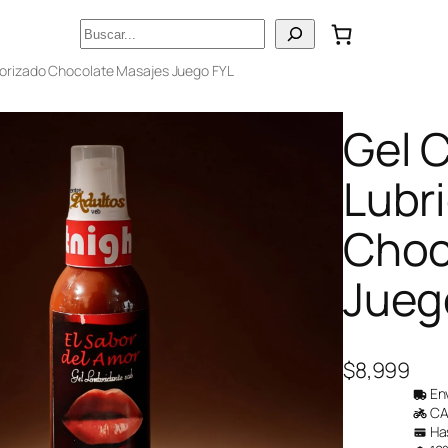
Buscar
borizado Chocolate Masajes Juego FYL
Gel 
Lubr
Choc
Jueg
$
8,999
Env
CAB
Has