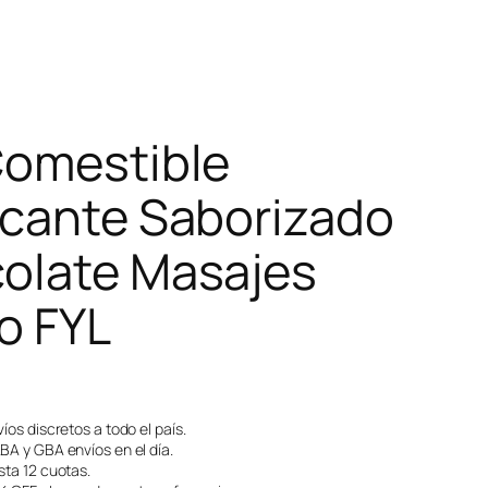
Comestible
icante Saborizado
olate Masajes
o FYL
íos discretos a todo el país.
A y GBA envíos en el día.
ta 12 cuotas.