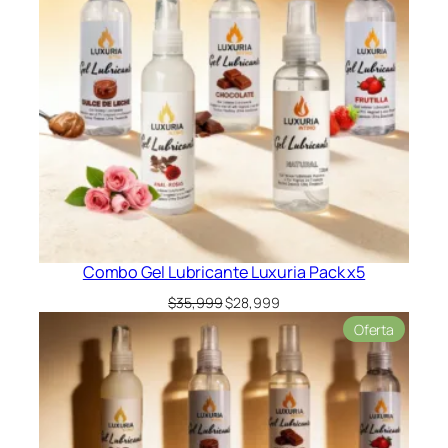
Combo Gel Lubricante Luxuria Pack x5
El
El
$
35,999
$
28,999
precio
precio
Product
Oferta
original
actual
en
era:
es:
oferta
$35,999.
$28,999.