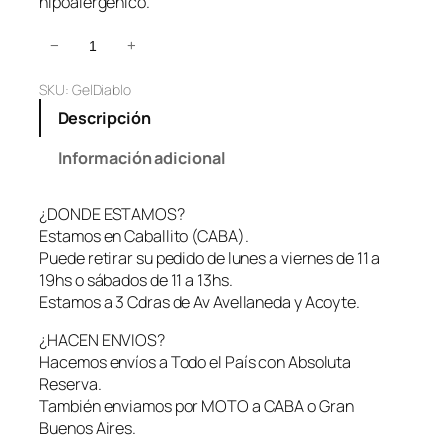
hipoalergénico.
L
−
+
u
SKU:
GelDiablo
b
r
Descripción
i
c
Información adicional
a
n
¿DONDE ESTAMOS?
t
Estamos en Caballito (CABA).
e
Puede retirar su pedido de lunes a viernes de 11 a
E
19hs o sábados de 11 a 13hs.
f
Estamos a 3 Cdras de Av Avellaneda y Acoyte.
e
c
¿HACEN ENVIOS?
t
Hacemos envíos a Todo el País con Absoluta
o
Reserva.
C
También enviamos por MOTO a CABA o Gran
a
Buenos Aires.
l