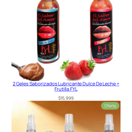
L
c
a
n
t
i
d
a
d
2 Geles Saborizados Lubricante Dulce De Leche +
Frutilla FYL
$
15,999
Product
Oferta
en
oferta