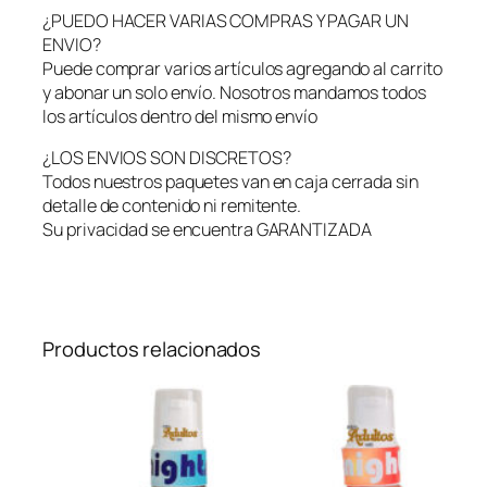
o
¿PUEDO HACER VARIAS COMPRAS Y PAGAR UN
r
ENVIO?
"
Puede comprar varios artículos agregando al carrito
D
y abonar un solo envío. Nosotros mandamos todos
i
los artículos dentro del mismo envío
a
¿LOS ENVIOS SON DISCRETOS?
b
Todos nuestros paquetes van en caja cerrada sin
l
detalle de contenido ni remitente.
o
Su privacidad se encuentra GARANTIZADA
"
M
a
s
a
Productos relacionados
j
e
s
–
F
Y