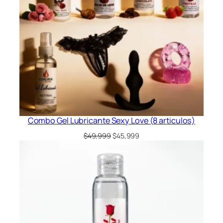
Combo Gel Lubricante Sexy Love (8 articulos)
El
El
$
49,999
$
45,999
precio
precio
original
actual
era:
es:
$49,999.
$45,999.