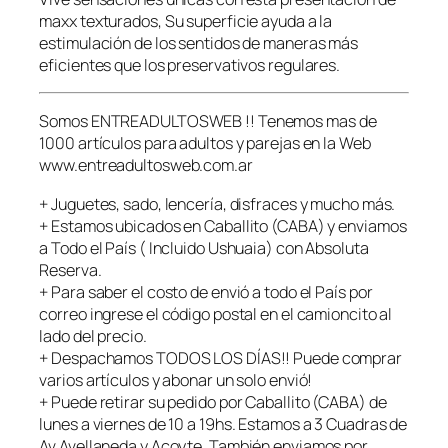
o
maxx texturados, Su superficie ayuda a la
s
estimulación de los sentidos de maneras más
–
eficientes que los preservativos regulares.
C
a
j
Somos ENTREADULTOSWEB !! Tenemos mas de
a
1000 artículos para adultos y parejas en la Web
x
www.entreadultosweb.com.ar
3
–
+ Juguetes, sado, lencería, disfraces y mucho más.
P
+ Estamos ubicados en Caballito (CABA) y enviamos
r
a Todo el País ( Incluido Ushuaia) con Absoluta
e
Reserva.
s
+ Para saber el costo de envió a todo el País por
e
correo ingrese el código postal en el camioncito al
r
lado del precio.
v
+ Despachamos TODOS LOS DÍAS!! Puede comprar
a
varios artículos y abonar un solo envió!
t
+ Puede retirar su pedido por Caballito (CABA) de
i
lunes a viernes de 10 a 19hs. Estamos a 3 Cuadras de
v
Av Avellaneda y Acoyte. También enviamos por