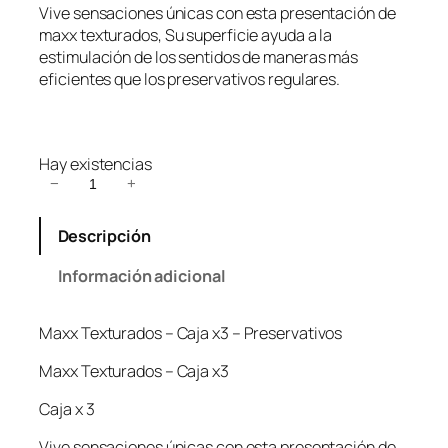
Vive sensaciones únicas con esta presentación de
maxx texturados, Su superficie ayuda a la
estimulación de los sentidos de maneras más
eficientes que los preservativos regulares.
Hay existencias
M
−
+
a
x
Descripción
x
T
Información adicional
e
x
Maxx Texturados – Caja x3 – Preservativos
t
u
Maxx Texturados – Caja x3
r
a
Caja x 3
d
Vive sensaciones únicas con esta presentación de