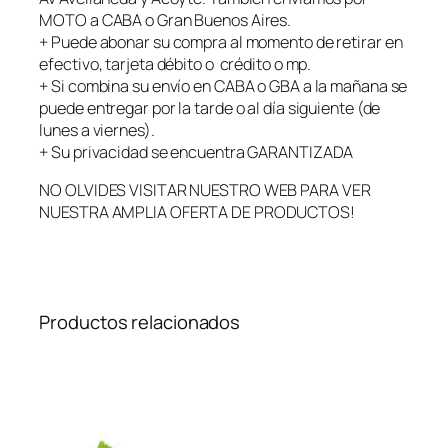
o
MOTO a CABA o Gran Buenos Aires.
s
+ Puede abonar su compra al momento de retirar en
c
efectivo, tarjeta débito o crédito o mp.
a
+ Si combina su envío en CABA o GBA a la mañana se
n
puede entregar por la tarde o al día siguiente (de
t
lunes a viernes).
i
+ Su privacidad se encuentra GARANTIZADA
d
NO OLVIDES VISITAR NUESTRO WEB PARA VER
a
NUESTRA AMPLIA OFERTA DE PRODUCTOS!
d
Productos relacionados