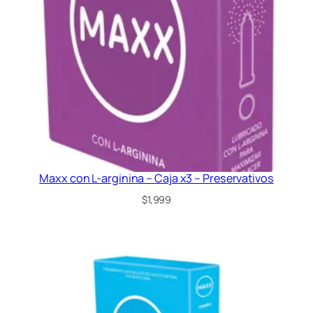
Maxx con L-arginina – Caja x3 – Preservativos
$
1,999