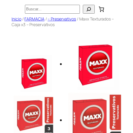
Saltar
Buscar
al
Inicio
/
FARMACIA
/
– Preservativos
/ Maxx Texturados –
contenido
Caja x3 – Preservativos