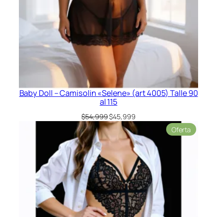
Baby Doll – Camisolin «Selene» (art 4005) Talle 90
al 115
El
El
$
54,999
$
45,999
precio
precio
Product
Oferta
original
actual
en
era:
es:
oferta
$54,999.
$45,999.