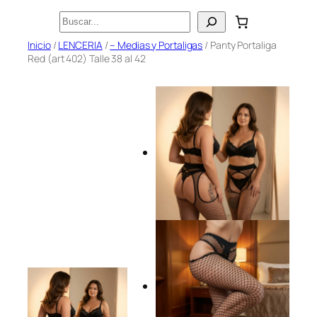
Saltar
Buscar
al
Inicio
/
LENCERIA
/
– Medias y Portaligas
/ Panty Portaliga
contenido
Red (art 402) Talle 38 al 42