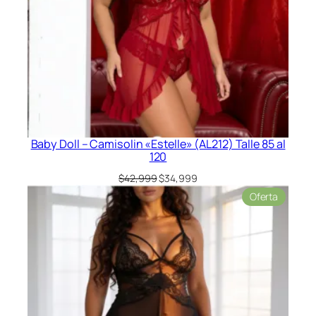
Baby Doll – Camisolin «Estelle» (AL212) Talle 85 al
120
El
El
$
42,999
$
34,999
precio
precio
Product
Oferta
original
actual
en
era:
es:
oferta
$42,999.
$34,999.