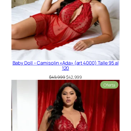
Baby Doll – Camisolin «Ada» (art 4000) Talle 95 al
120
El
El
$
49,999
$
42,999
precio
precio
Product
Oferta
original
actual
en
era:
es:
oferta
$49,999.
$42,999.