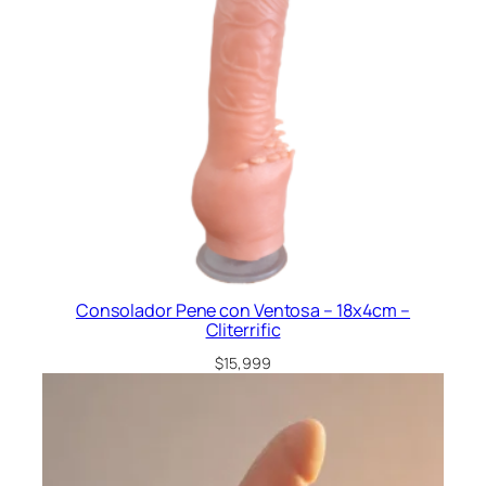
Consolador Pene con Ventosa – 18x4cm –
Cliterrific
$
15,999