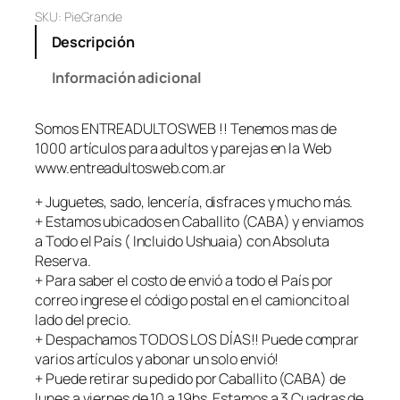
SKU:
PieGrande
Descripción
Información adicional
Somos ENTREADULTOSWEB !! Tenemos mas de
1000 artículos para adultos y parejas en la Web
www.entreadultosweb.com.ar
+ Juguetes, sado, lencería, disfraces y mucho más.
+ Estamos ubicados en Caballito (CABA) y enviamos
a Todo el País ( Incluido Ushuaia) con Absoluta
Reserva.
+ Para saber el costo de envió a todo el País por
correo ingrese el código postal en el camioncito al
lado del precio.
+ Despachamos TODOS LOS DÍAS!! Puede comprar
varios artículos y abonar un solo envió!
+ Puede retirar su pedido por Caballito (CABA) de
lunes a viernes de 10 a 19hs. Estamos a 3 Cuadras de