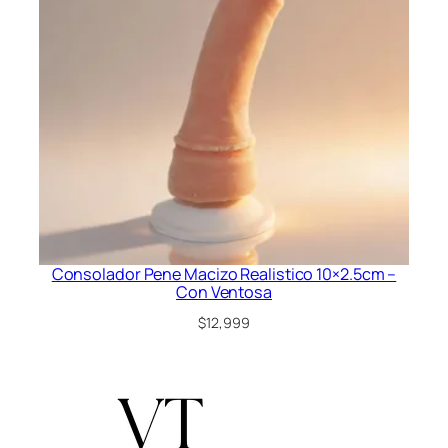
Consolador Pene Macizo Realistico 10×2.5cm –
Con Ventosa
$
12,999