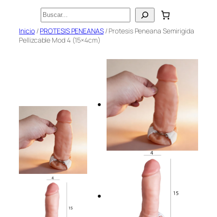
Saltar
Buscar
al
Inicio
/
PROTESIS PENEANAS
/ Protesis Peneana Semirigida
contenido
Pellizcable Mod 4 (15×4cm)