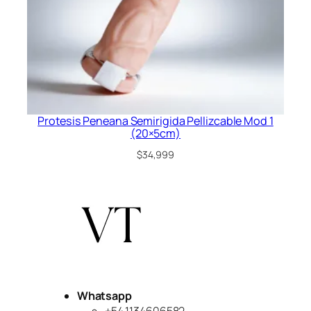
Protesis Peneana Semirigida Pellizcable Mod 1
(20×5cm)
$
34,999
Whatsapp
+54 1134606582