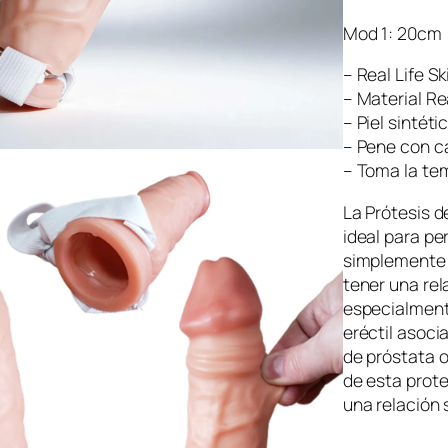
Mod 1: 20cm (
– Real Life Sk
– Material Rea
– Piel sintétic
– Pene con c
– Toma la te
La Prótesis d
ideal para p
simplemente 
tener una rel
especialment
eréctil asoc
de próstata o
de esta protes
una relación 