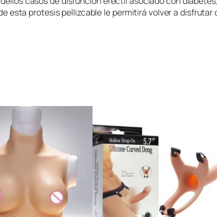
uellos casos de disfunción eréctil asociado con diabetes
a
 de esta protesis pellizcable le permitirá volver a disfruta
d