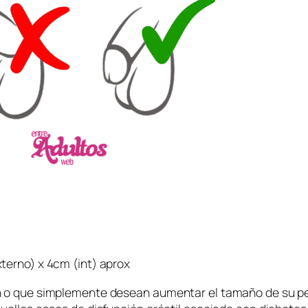
e
M
o
d
1
(
2
0
×
5
c
m
)
c
a
n
terno) x 4cm (int) aprox
t
i
n o que simplemente desean aumentar el tamaño de su pen
d