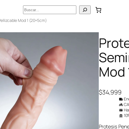
Buscar
Pellizcable Mod 1 (20×5cm)
Prot
Semir
Mod 
$
34,999
Env
CAB
Has
10%
Protesis Pene