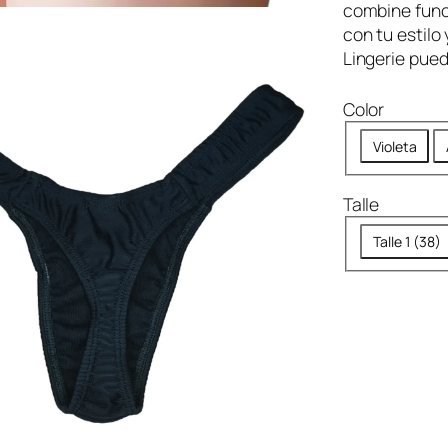
combine func
con tu estilo
Lingerie pued
Color
Violeta
Talle
Talle 1 (38)