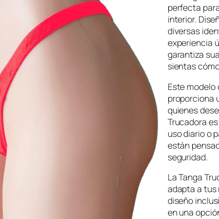
perfecta par
interior. Dis
diversas iden
experiencia 
garantiza sua
sientas cómod
Este modelo 
proporciona u
quienes desea
Trucadora es 
uso diario o 
están pensado
seguridad.
La Tanga Tru
adapta a tus 
diseño inclus
en una opció