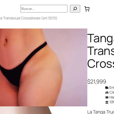
Buscar
ra Transexual Crossdreser (art 3070)
Tang
Tran
Cros
$
21,999
Env
CAB
Has
10%
La Tanga Truc