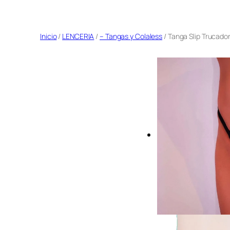
Saltar
al
Inicio
/
LENCERIA
/
– Tangas y Colaless
/ Tanga Slip Trucado
contenido