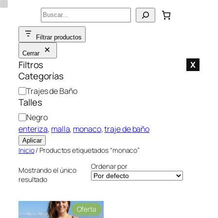
Saltar
Buscar
al
contenido
Filtrar productos
Cerrar
Filtros
X
Categorías
C
Trajes de Baño
a
Talles
t
C
Negro
e
o
enteriza
, 
malla
, 
monaco
, 
traje de baño
g
l
Aplicar
o
o
Inicio
/ Productos etiquetados “monaco”
r
r
í
Ordenar por
Mostrando el único
a
resultado
P
Oferta
r