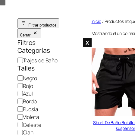
Saltar
al
Inicio
/ Productos etiqu
contenido
Filtrar productos
Mostrando el único res
Cerrar
Filtros
X
Categorías
C
Trajes de Baño
Talles
a
t
C
Negro
e
o
Rojo
g
l
Azul
o
o
Bordò
r
r
Fucsia
í
Violeta
a
Short De Baño Bolsillo
Celeste
suspenso
Cian