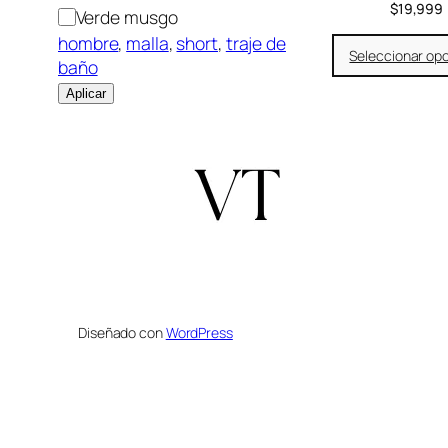
$
19,999
Verde musgo
hombre
, 
malla
, 
short
, 
traje de
Seleccionar op
baño
Aplicar
Diseñado con
WordPress