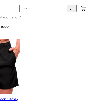
Buscar
etados “short”
ultado
 con Cierre y
r