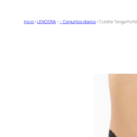
Saltar
al
Inicio
/
LENCERIA
/
– Conjuntos diarios
/ Culotte Tanga Puntil
contenido