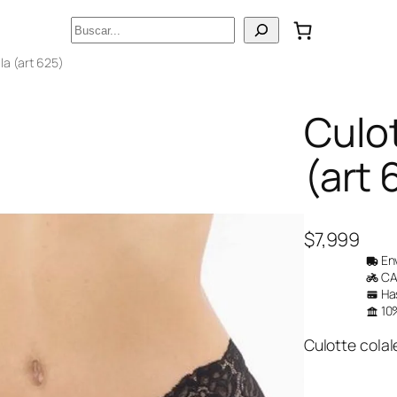
Buscar
la (art 625)
Culot
(art 
$
7,999
Env
CAB
Has
10%
Culotte colal