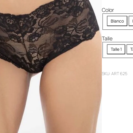
Color
Blanco
Talle
Talle 1
T
SKU:
ART 625