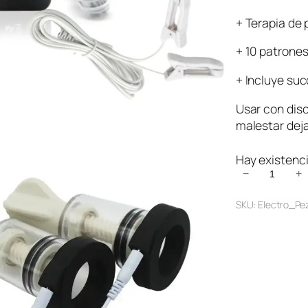
+ Terapia de 
+ 10 patrone
+ Incluye su
Usar con disc
malestar deja
Hay existenc
E
−
+
l
SKU:
Electro_Pe
e
c
t
r
o
E
s