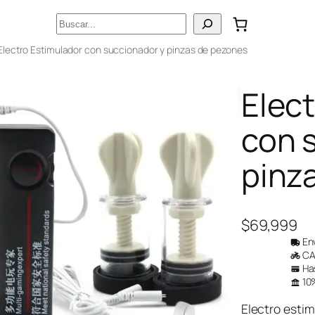
Buscar
Electro Estimulador con succionador y pinzas de pezones
Elec
con 
pinz
$
69,999
Env
CAB
Has
10%
Electro esti