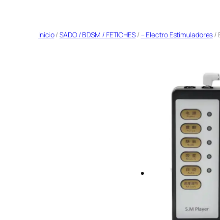
Saltar
al
Inicio
/
SADO / BDSM / FETICHES
/
– Electro Estimuladores
/ 
contenido