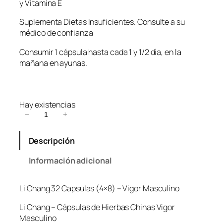
y Vitamina E
Suplementa Dietas Insuficientes. Consulte a su
médico de confianza
Consumir 1 cápsula hasta cada 1 y 1/2 día, en la
mañana en ayunas.
Hay existencias
L
−
+
i
C
Descripción
h
a
Información adicional
n
g
Li Chang 32 Capsulas (4×8) – Vigor Masculino
3
2
Li Chang – Cápsulas de Hierbas Chinas Vigor
C
Masculino