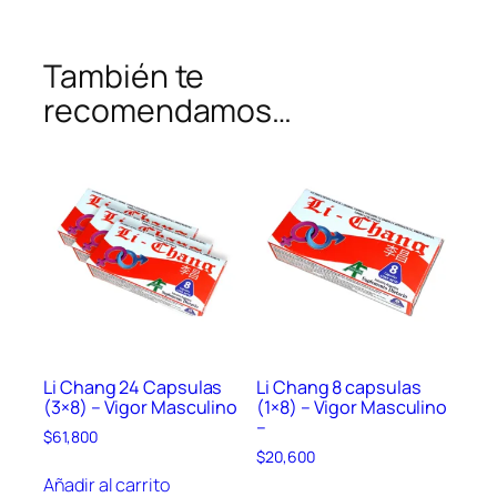
c
u
También te
l
i
recomendamos…
n
o
c
a
n
t
i
d
a
d
Li Chang 24 Capsulas
Li Chang 8 capsulas
(3×8) – Vigor Masculino
(1×8) – Vigor Masculino
–
$
61,800
$
20,600
Añadir al carrito