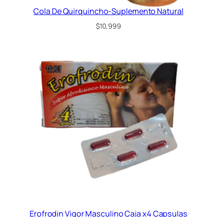
Cola De Quirquincho-Suplemento Natural
$
10,999
Erofrodin Vigor Masculino Caja x4 Capsulas