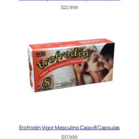
$
22,999
Erofrodin Vigor Masculino Caja x8 Capsulas
$
37,999