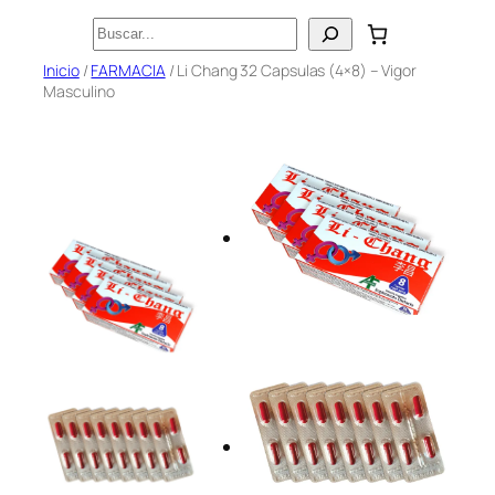
Saltar
Buscar
al
Inicio
/
FARMACIA
/ Li Chang 32 Capsulas (4×8) – Vigor
contenido
Masculino