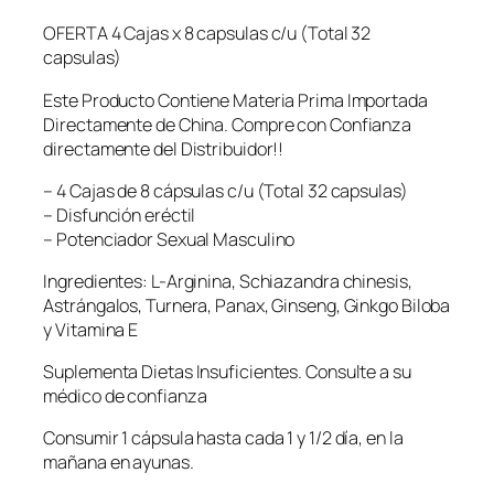
a
p
OFERTA 4 Cajas x 8 capsulas c/u (Total 32
s
capsulas)
u
Este Producto Contiene Materia Prima Importada
l
Directamente de China. Compre con Confianza
a
directamente del Distribuidor!!
s
(
– 4 Cajas de 8 cápsulas c/u (Total 32 capsulas)
4
– Disfunción eréctil
×
– Potenciador Sexual Masculino
8
)
Ingredientes: L-Arginina, Schiazandra chinesis,
–
Astrángalos, Turnera, Panax, Ginseng, Ginkgo Biloba
V
y Vitamina E
i
g
Suplementa Dietas Insuficientes. Consulte a su
o
médico de confianza
r
Consumir 1 cápsula hasta cada 1 y 1/2 día, en la
M
mañana en ayunas.
a
s