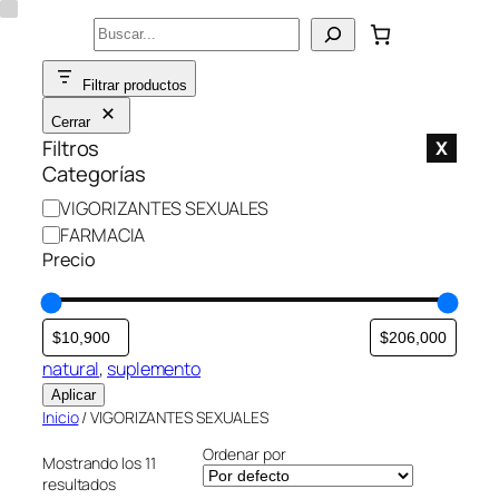
Saltar
Buscar
al
contenido
Filtrar productos
Cerrar
Filtros
X
Categorías
C
VIGORIZANTES SEXUALES
a
FARMACIA
t
Precio
e
g
o
r
natural
, 
suplemento
í
Aplicar
a
Inicio
/ VIGORIZANTES SEXUALES
Ordenar por
Mostrando los 11
resultados