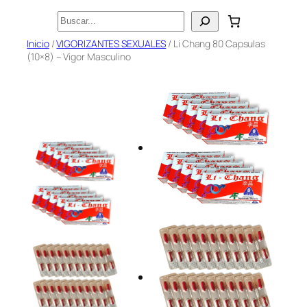
Saltar
Buscar
al
Inicio
/
VIGORIZANTES SEXUALES
/ Li Chang 80 Capsulas
contenido
(10×8) – Vigor Masculino