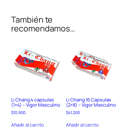
s
c
También te
u
l
recomendamos…
i
n
o
c
a
n
t
i
d
a
d
Li Chang 4 capsulas
Li Chang 16 Capsulas
(1×4) – Vigor Masculino
(2×8) – Vigor Masculino
$
10,900
$
41,200
Añadir al carrito
Añadir al carrito