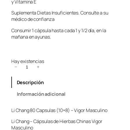
y Vitamina E
Suplementa Dietas Insuficientes. Consulte a su
médico de confianza
Consumir 1 cápsula hasta cada 1 y 1/2 día, en la
mañana en ayunas.
Hay existencias
L
−
+
i
C
Descripción
h
a
Información adicional
n
g
Li Chang 80 Capsulas (10×8) – Vigor Masculino
8
0
Li Chang – Cápsulas de Hierbas Chinas Vigor
C
Masculino