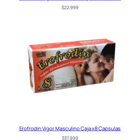
$
22,999
Erofrodin Vigor Masculino Caja x8 Capsulas
$
37,999