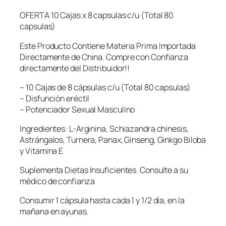
a
p
OFERTA 10 Cajas x 8 capsulas c/u (Total 80
s
capsulas)
u
Este Producto Contiene Materia Prima Importada
l
Directamente de China. Compre con Confianza
a
directamente del Distribuidor!!
s
(
– 10 Cajas de 8 cápsulas c/u (Total 80 capsulas)
1
– Disfunción eréctil
0
– Potenciador Sexual Masculino
×
8
Ingredientes: L-Arginina, Schiazandra chinesis,
)
Astrángalos, Turnera, Panax, Ginseng, Ginkgo Biloba
–
y Vitamina E
V
i
Suplementa Dietas Insuficientes. Consulte a su
g
médico de confianza
o
Consumir 1 cápsula hasta cada 1 y 1/2 día, en la
r
mañana en ayunas.
M
a