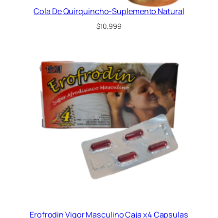
Cola De Quirquincho-Suplemento Natural
$
10,999
Erofrodin Vigor Masculino Caja x4 Capsulas