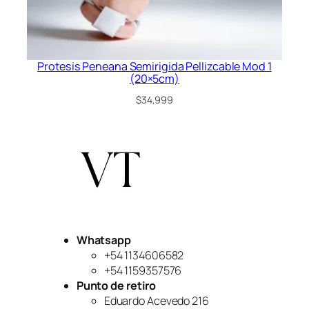
Protesis Peneana Semirigida Pellizcable Mod 1
(20×5cm)
$
34,999
Whatsapp
+54 1134606582
+54 1159357576
Punto de retiro
Eduardo Acevedo 216