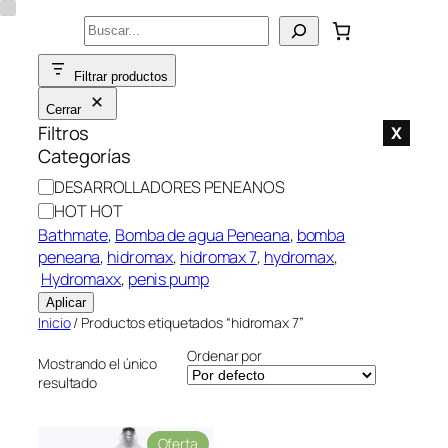
Saltar
Buscar
al
contenido
Filtrar productos
Cerrar
Filtros
X
Categorías
C
DESARROLLADORES PENEANOS
a
HOT HOT
t
Bathmate
, 
Bomba de agua Peneana
, 
bomba
e
peneana
, 
hidromax
, 
hidromax 7
, 
hydromax
,
g
Hydromaxx
, 
penis pump
o
Aplicar
r
Inicio
/ Productos etiquetados “hidromax 7”
í
Ordenar por
a
Mostrando el único
resultado
P
Oferta