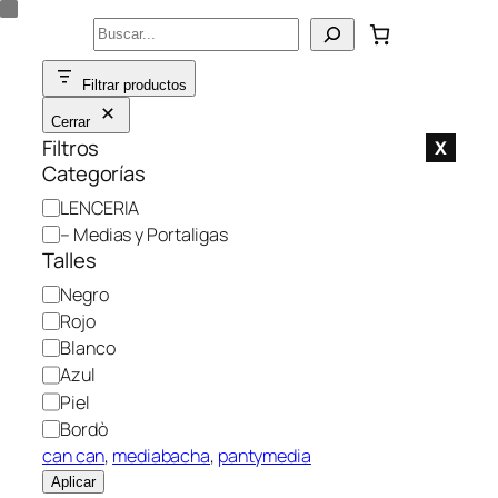
Saltar
Buscar
al
contenido
Filtrar productos
Cerrar
Filtros
X
Categorías
C
LENCERIA
a
– Medias y Portaligas
t
Talles
e
C
Negro
g
o
Rojo
o
l
Blanco
r
o
Azul
í
r
Piel
a
Bordò
can can
, 
mediabacha
, 
pantymedia
Aplicar