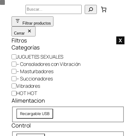
Saltar
Buscar
al
contenido
Filtrar productos
Cerrar
Filtros
X
Categorías
C
JUGUETES SEXUALES
a
– Consoladores con Vibración
t
– Masturbadores
e
– Succionadores
g
Vibradores
o
HOT HOT
r
Alimentacion
í
a
A
Recargable USB
l
Control
i
m