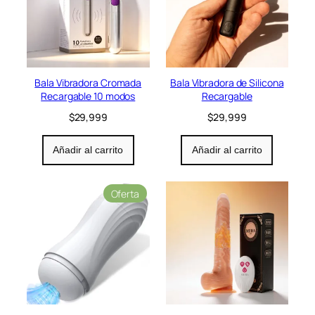
Bala Vibradora Cromada
Bala Vibradora de Silicona
Recargable 10 modos
Recargable
$
29,999
$
29,999
Añadir al carrito
Añadir al carrito
P
Oferta
r
o
d
u
c
t
o
e
n