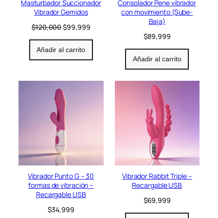
Masturbador Succionador
Consolador Pene vibrador
o
Vibrador Gemidos
con movimiento (Sube-
f
Baja)
e
E
E
$
120,000
$
99,999
r
l
l
$
89,999
t
p
p
Añadir al carrito
a
r
r
Añadir al carrito
e
e
c
c
i
i
o
o
o
a
r
c
i
t
g
u
i
a
n
l
a
e
l
s
e
:
Vibrador Punto G – 30
Vibrador Rabbit Triple –
r
$
formas de vibración –
Recargable USB
a
9
Recargable USB
$
69,999
:
9
$
34,999
$
,