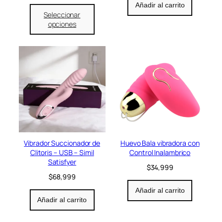
1
9
Añadir al carrito
2
9
Seleccionar
0
9
opciones
,
.
0
0
0
.
Vibrador Succionador de
Huevo Bala vibradora con
Clitoris – USB – Simil
Control Inalambrico
Satisfyer
$
34,999
$
68,999
Añadir al carrito
Añadir al carrito