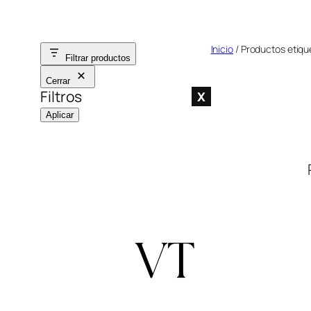
Saltar
al
Inicio
/ Productos etiqu
contenido
Filtrar productos
Cerrar
Filtros
X
Aplicar