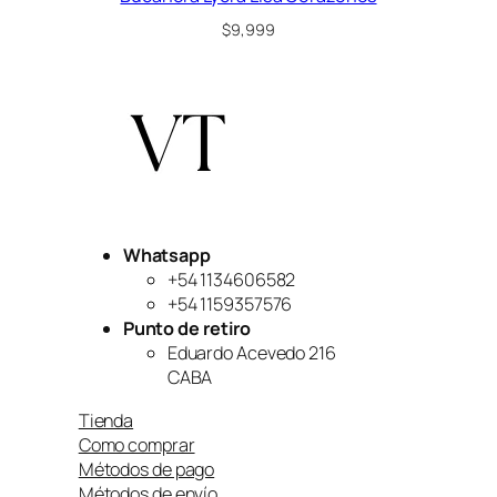
$
9,999
Whatsapp
+54 1134606582
+54 1159357576
Punto de retiro
Eduardo Acevedo 216
CABA
Tienda
Como comprar
Métodos de pago
Métodos de envío