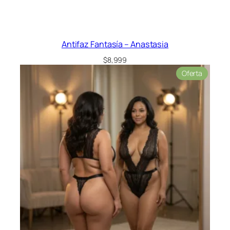
Antifaz Fantasía – Anastasia
$
8,999
Product
Oferta
en
oferta