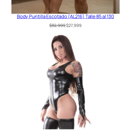
Body Puntilla Escotado (AL216) Talle 85 al 130
El
El
$
32,999
$
27,999
precio
precio
original
actual
era:
es:
$32,999.
$27,999.