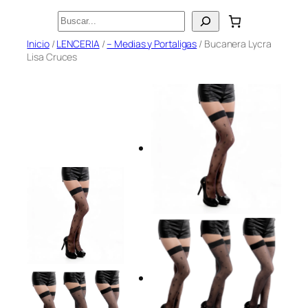
Saltar
Buscar
al
Inicio
/
LENCERIA
/
– Medias y Portaligas
/ Bucanera Lycra
contenido
Lisa Cruces