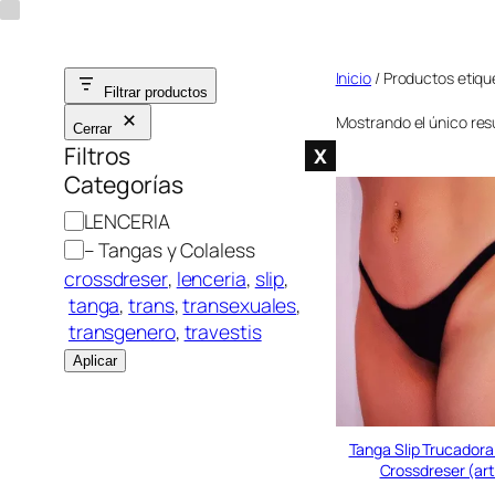
Saltar
al
Inicio
/ Productos etiqu
contenido
Filtrar productos
Mostrando el único res
Cerrar
Filtros
X
Categorías
C
LENCERIA
a
– Tangas y Colaless
t
crossdreser
, 
lenceria
, 
slip
,
e
tanga
, 
trans
, 
transexuales
,
g
transgenero
, 
travestis
o
Aplicar
r
í
a
Tanga Slip Trucadora
Crossdreser (ar