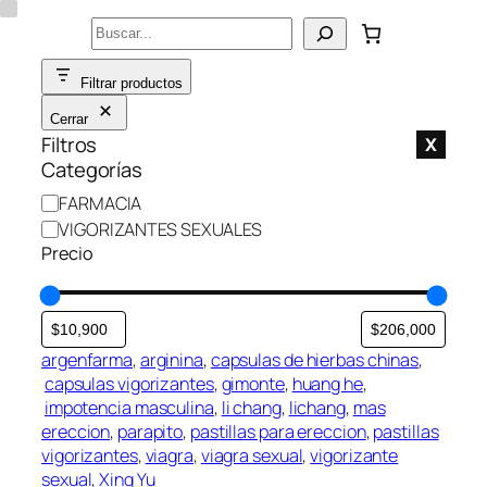
Saltar
Buscar
al
contenido
Filtrar productos
Cerrar
Filtros
X
Categorías
C
FARMACIA
a
VIGORIZANTES SEXUALES
t
Precio
e
g
o
r
argenfarma
, 
arginina
, 
capsulas de hierbas chinas
,
í
capsulas vigorizantes
, 
gimonte
, 
huang he
,
a
impotencia masculina
, 
li chang
, 
lichang
, 
mas
ereccion
, 
parapito
, 
pastillas para ereccion
, 
pastillas
vigorizantes
, 
viagra
, 
viagra sexual
, 
vigorizante
sexual
, 
Xing Yu