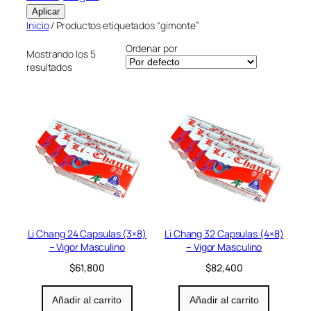
Aplicar
Inicio
/ Productos etiquetados “gimonte”
Ordenar por
Mostrando los 5
resultados
Li Chang 24 Capsulas (3×8)
Li Chang 32 Capsulas (4×8)
– Vigor Masculino
– Vigor Masculino
$
61,800
$
82,400
Añadir al carrito
Añadir al carrito